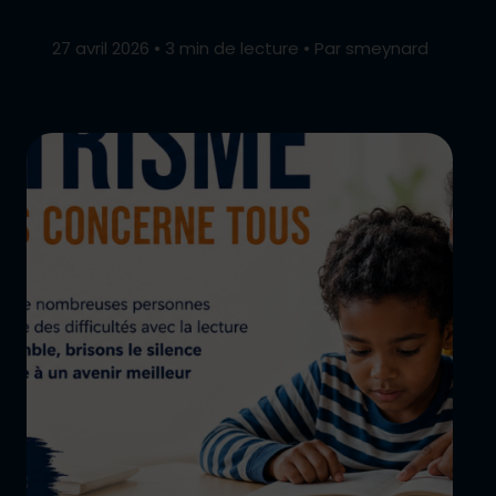
27 avril 2026
•
3 min de lecture
•
Par smeynard