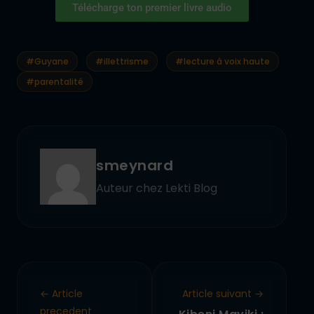
Télécharge ton premier livre audio
#Guyane
#illettrisme
#lecture à voix haute
#parentalité
smeynard
Auteur chez Lekti Blog
← Article
Article suivant →
precedent