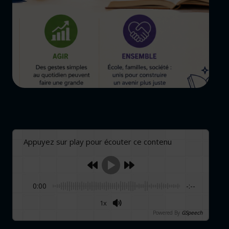
Appuyez sur play pour écouter ce contenu
0:00
-:--
1x
Powered By
GSpeech