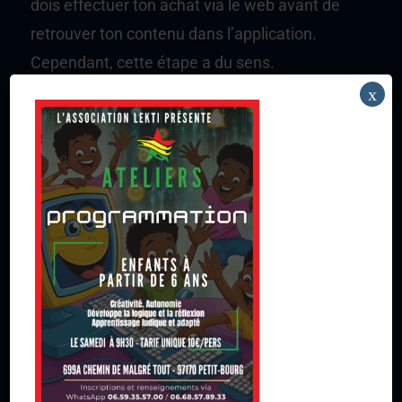
dois effectuer ton achat via le web avant de
retrouver ton contenu dans l’application.
Cependant, cette étape a du sens.
x
En effet, elle permet de préserver un équilibre
économique plus sain. Elle garantit que ton
argent soutient directement ceux qui créent,
produisent et diffusent ces contenus.
De plus, une fois l’achat effectué, l’expérience
reste simple : tu accèdes à tes livres audio
facilement depuis ton application mobile,
sans complication.