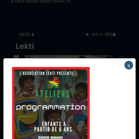
à des outils open‑source.
x